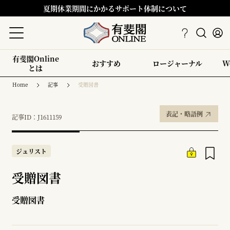
夏期休業期間にかかるサポート体制について
有斐閣Online
おすすめ
ロージャーナル
W
とは
Home
記事
受贈図書
表記・略語例
記事ID：J1611159
ジュリスト
受贈図書
受贈図書