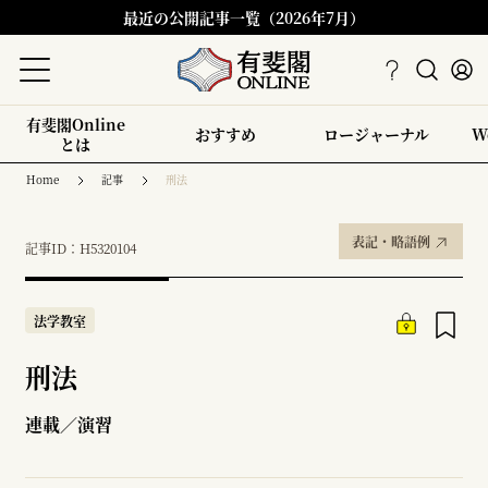
最近の公開記事一覧（2026年7月）
有斐閣Online
おすすめ
ロージャーナル
W
とは
Home
記事
刑法
表記・略語例
記事ID：H5320104
法学教室
刑法
連載／演習