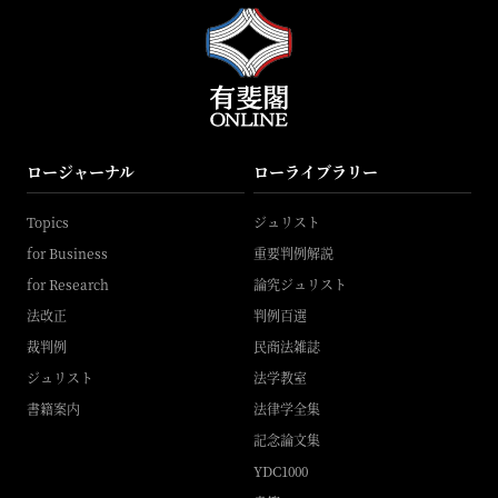
ロージャーナル
ローライブラリー
Topics
ジュリスト
for Business
重要判例解説
for Research
論究ジュリスト
法改正
判例百選
裁判例
民商法雑誌
ジュリスト
法学教室
書籍案内
法律学全集
記念論文集
YDC1000