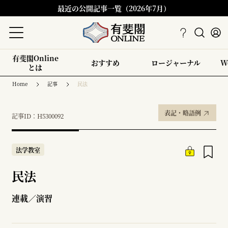
最近の公開記事一覧（2026年7月）
有斐閣Online
おすすめ
ロージャーナル
W
とは
Home
記事
民法
表記・略語例
記事ID：H5300092
法学教室
民法
連載／演習