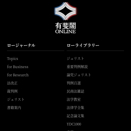
ロージャーナル
ローライブラリー
Topics
ジュリスト
for Business
重要判例解説
for Research
論究ジュリスト
法改正
判例百選
裁判例
民商法雑誌
ジュリスト
法学教室
書籍案内
法律学全集
記念論文集
YDC1000