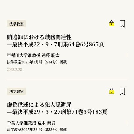
法学教室
賄賂罪における職務関連性
—
最決平成22・9・7刑集64巻6号865頁
早稲田大学准教授
遠藤 聡太
法学教室2025年3月号（534号）掲載
2025.2.28
法学教室
虚偽供述による犯人隠避罪
—
最決平成29・3・27刑集71巻3号183頁
千葉大学准教授
荒木 泰貴
法学教室2025年2月号（533号）掲載