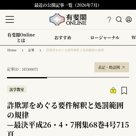
最近の公開記事一覧（2026年7月）
有斐閣Online
おすすめ
ロージャーナル
W
とは
Home
記事
詐欺罪をめぐる要件解釈と処罰範囲の規律
表記・略語例
記事ID：H5300075
法学教室
詐欺罪をめぐる要件解釈と処罰範囲
の規律
—
最決平成26・4・7刑集68巻4号715
頁