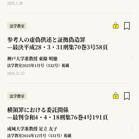
2025.1.28
法学教室
参考人の虚偽供述と証拠偽造罪
—
最決平成28・3・31刑集70巻3号58頁
神戸大学准教授
東條 明徳
法学教室2025年1月号（532号）掲載
2024.12.27
法学教室
横領罪における委託関係
—
最判令和4・4・18刑集76巻4号191頁
成城大学准教授
足立 友子
法学教室2024年12月号（531号）掲載