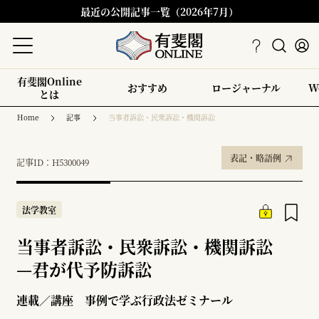
最近の公開記事一覧（2026年7月）
有斐閣Online
おすすめ
ロージャーナル
W
とは
Home
記事
当事者訴訟・民衆訴訟・機関訴訟
表記・略語例
記事ID：H5300049
法学教室
当事者訴訟・民衆訴訟・機関訴訟
—
君が代予防訴訟
連載／講座 事例で学ぶ行政法ゼミナール