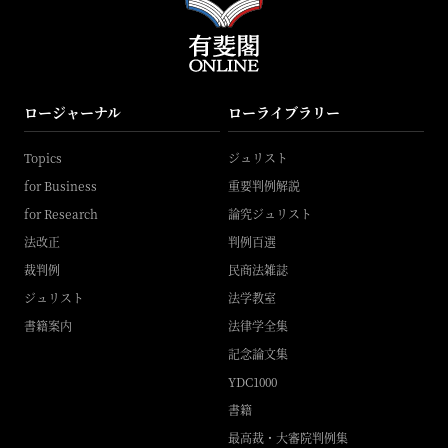
ロージャーナル
ローライブラリー
Topics
ジュリスト
for Business
重要判例解説
for Research
論究ジュリスト
法改正
判例百選
裁判例
民商法雑誌
ジュリスト
法学教室
書籍案内
法律学全集
記念論文集
YDC1000
書籍
最高裁・大審院判例集