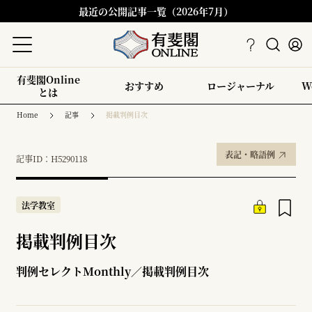
最近の公開記事一覧（2026年7月）
有斐閣Online
おすすめ
ロージャーナル
W
とは
Home
記事
掲載判例目次
表記・略語例
記事ID：H5290118
法学教室
掲載判例目次
判例セレクトMonthly／掲載判例目次