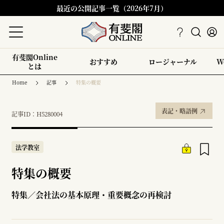
最近の公開記事一覧（2026年7月）
有斐閣Online
おすすめ
ロージャーナル
W
とは
Home
記事
特集の概要
表記・略語例
記事ID：H5280004
法学教室
特集の概要
特集／会社法の基本原理・重要概念の再検討