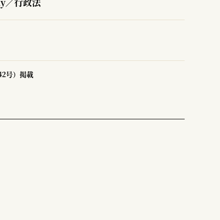
ly／行政法
42号）掲載