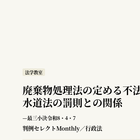
法学教室
廃棄物処理法の定める不
水道法の罰則との関係
—最三小決令和8・4・7
判例セレクトMonthly／行政法