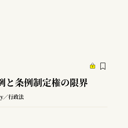
例と条例制定権の限界
ly／行政法