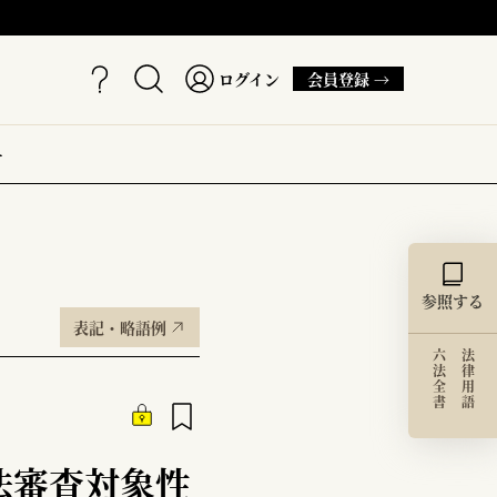
ログイン
会員登録 →
ー
参照する
表記・略語例
六法全書
法律用語
法審査対象性