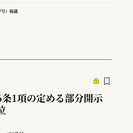
47号）掲載
6条1項の定める部分開示
位