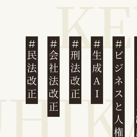
民法改正
会社法改正
刑法改正
生成AI
ビジネスと人権
イ