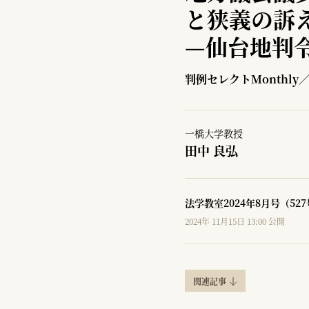
と狭義の訴
—
仙台地判令
判例セレクトMonthly
一橋大学教授
田中 良弘
法学教室2024年8月号（52
2024年 11月15日 13:00 公開
関連記事