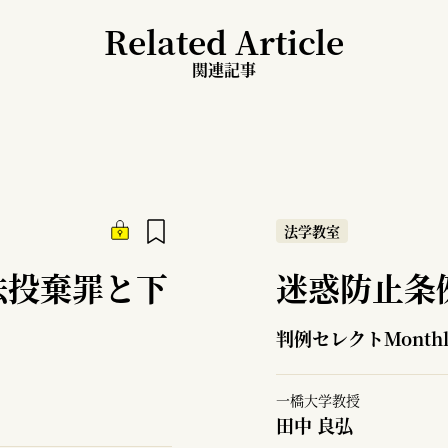
Related Article
関連記事
法学教室
法投棄罪と下
迷惑防止条
判例セレクトMonth
一橋大学教授
田中 良弘