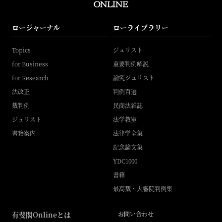
ロージャーナル
ローライブラリー
Topics
ジュリスト
for Business
重要判例解説
for Research
論究ジュリスト
法改正
判例百選
裁判例
民商法雑誌
ジュリスト
法学教室
書籍案内
法律学全集
記念論文集
YDC1000
書籍
最高裁・大審院判例集
有斐閣Onlineとは
お問い合わせ