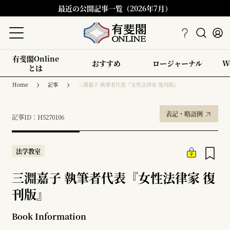
最近の公開記事一覧（2026年7月）
有斐閣Online
おすすめ
ロージャーナル
W
とは
Home
記事
三淵嘉子 執筆者代表『女性法律家 復刊版』
表記・略語例
記事ID：H5270106
法学教室
三淵嘉子 執筆者代表『女性法律家 復
刊版』
Book Information