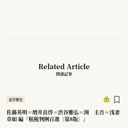
Related Article
関連記事
法学教室
佐藤英明＝増井良啓＝渋谷雅弘＝渕 圭吾＝浅妻
章如 編『租税判例百選〔第8版〕』