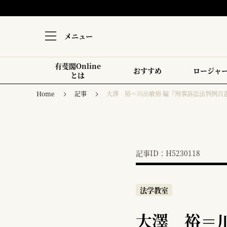
メニュー
有斐閣Online
おすすめ
ロージャ
とは
Home
記事
大澤 裕＝川出敏裕 編『刑事訴訟法判例百選
記事ID：H5230118
法学教室
大澤 裕＝川