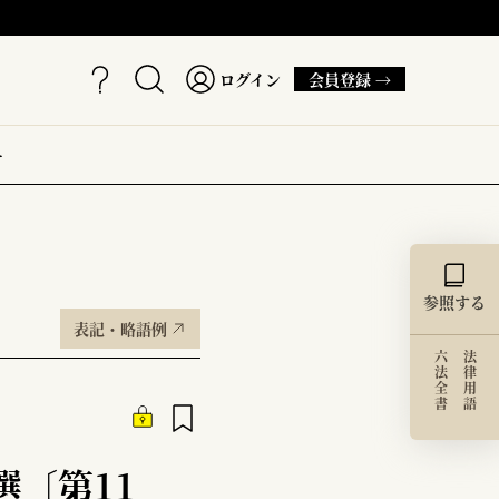
ログイン
会員登録 →
ー
参照する
表記・略語例
六法全書
法律用語
選〔第11