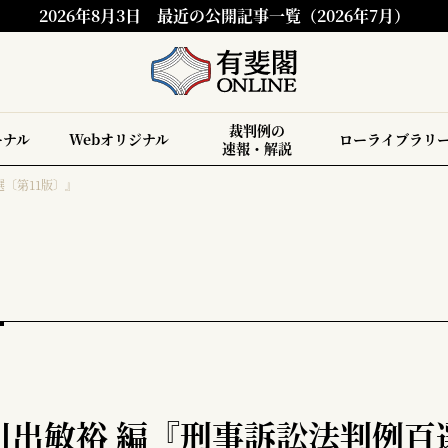
2026年8月3日
最近の公開記事一覧（2026年7月）
裁判例の
ーナル
Webオリジナル
ローライブラリ
速報・解説
〔第11版〕』
出敏裕 編『刑事訴訟法判例百