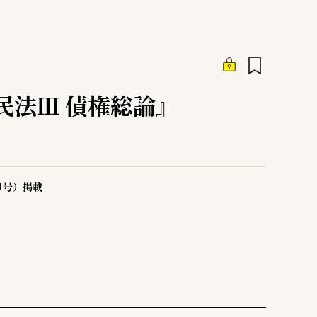
民法Ⅲ 債権総論』
51号）掲載