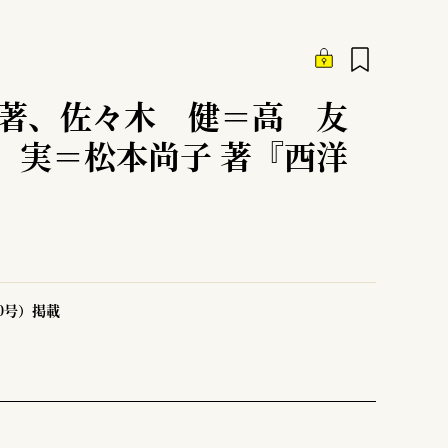
編著、佐々木 健＝高 友
 実＝松本尚子 著『西洋
50号）掲載