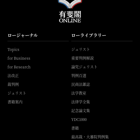
ロージャーナル
ローライブラリー
Topics
ジュリスト
for Business
重要判例解説
for Research
論究ジュリスト
法改正
判例百選
裁判例
民商法雑誌
ジュリスト
法学教室
書籍案内
法律学全集
記念論文集
YDC1000
書籍
最高裁・大審院判例集