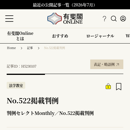
最近の公開記事一覧（2026年7月）
有斐閣Online
おすすめ
ロージャーナル
W
とは
Home
記事
No.522掲載判例
表記・略語例
記事ID：H5230107
法学教室
No.522掲載判例
判例セレクトMonthly／No.522掲載判例