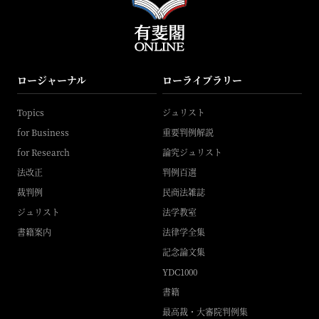
ロージャーナル
ローライブラリー
Topics
ジュリスト
for Business
重要判例解説
for Research
論究ジュリスト
法改正
判例百選
裁判例
民商法雑誌
ジュリスト
法学教室
書籍案内
法律学全集
記念論文集
YDC1000
書籍
最高裁・大審院判例集