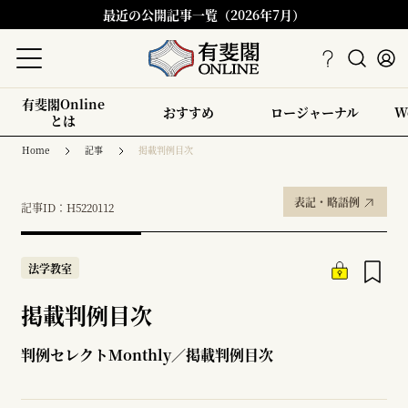
最近の公開記事一覧（2026年7月）
有斐閣Online
おすすめ
ロージャーナル
W
とは
Home
記事
掲載判例目次
表記・略語例
記事ID：H5220112
法学教室
掲載判例目次
判例セレクトMonthly／掲載判例目次