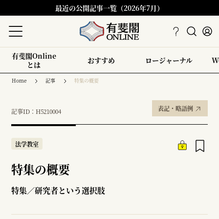
最近の公開記事一覧（2026年7月）
有斐閣Online
おすすめ
ロージャーナル
W
とは
Home
記事
特集の概要
表記・略語例
記事ID：H5210004
法学教室
特集の概要
特集／研究者という選択肢