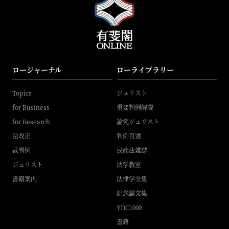
ロージャーナル
ローライブラリー
Topics
ジュリスト
for Business
重要判例解説
for Research
論究ジュリスト
法改正
判例百選
裁判例
民商法雑誌
ジュリスト
法学教室
書籍案内
法律学全集
記念論文集
YDC1000
書籍