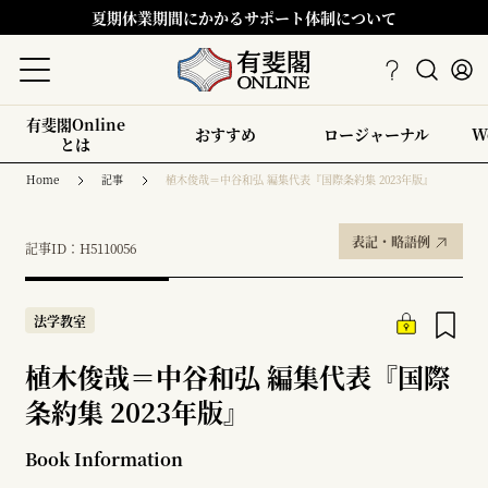
夏期休業期間にかかるサポート体制について
有斐閣Online
おすすめ
ロージャーナル
W
とは
Home
記事
植木俊哉＝中谷和弘 編集代表『国際条約集 2023年版』
表記・略語例
記事ID：H5110056
法学教室
植木俊哉＝中谷和弘 編集代表『国際
条約集 2023年版』
Book Information