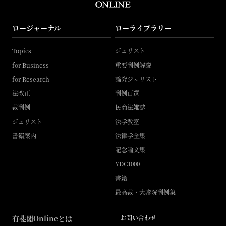
ロージャーナル
ローライブラリー
Topics
ジュリスト
for Business
重要判例解説
for Research
論究ジュリスト
法改正
判例百選
裁判例
民商法雑誌
ジュリスト
法学教室
書籍案内
法律学全集
記念論文集
YDC1000
書籍
最高裁・大審院判例集
有斐閣Onlineとは
お問い合わせ