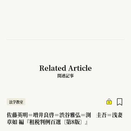
Related Article
関連記事
法学教室
佐藤英明＝増井良啓＝渋谷雅弘＝渕 圭吾＝浅妻
章如 編『租税判例百選〔第8版〕』