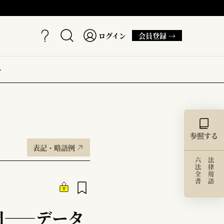
ログイン
会員登録 →
ー
参照する
表記・略語例
六法全書
法律用語
門――データ