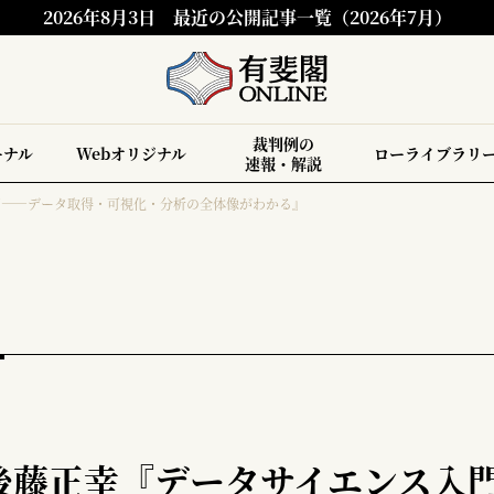
2026年8月3日
最近の公開記事一覧（2026年7月）
裁判例の
ーナル
Webオリジナル
ローライブラリ
速報・解説
門――データ取得・可視化・分析の全体像がわかる』
後藤正幸『データサイエンス入