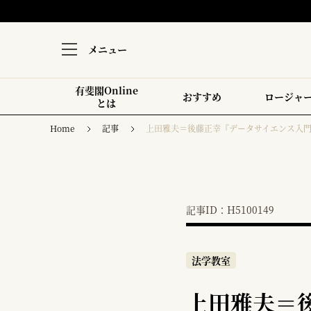
メニュー
有斐閣Online
おすすめ
ロージャ
とは
Home
記事
上田雅夫＝後藤正幸『データサイエンス入
記事ID：H5100149
法学教室
上田雅夫＝