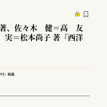
編著、佐々木 健＝高 友
 実＝松本尚子 著『西洋
50号）掲載