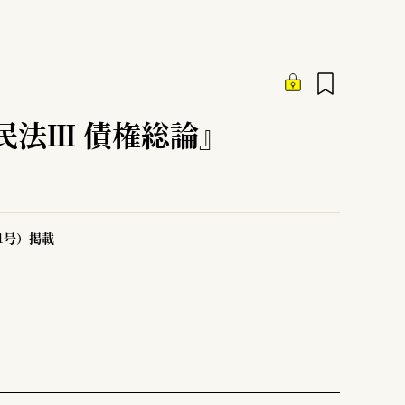
民法Ⅲ 債権総論』
51号）掲載