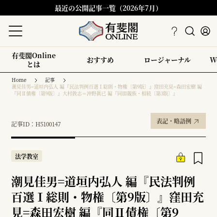
最近の公開記事一覧（2026年7月）
有斐閣Online
おすすめ
ロージャーナル
W
とは
Home
記事
潮見佳男=道垣内弘人 編『民法判例百選Ⅰ総則・物権〔第9版〕』窪田充見=森田宏樹 編
『同Ⅱ債権〔第9版〕』大村敦志＝沖野眞已 編『同Ⅲ親族・相続〔第3版〕』
表記・略語例
記事ID：H5100147
法学教室
潮見佳男=道垣内弘人 編『民法判例
百選Ⅰ総則・物権〔第9版〕』窪田充
見=森田宏樹 編『同Ⅱ債権〔第9