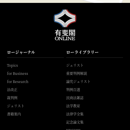
ロージャーナル
ローライブラリー
Topics
ジュリスト
for Business
重要判例解説
for Research
論究ジュリスト
法改正
判例百選
裁判例
民商法雑誌
ジュリスト
法学教室
書籍案内
法律学全集
記念論文集