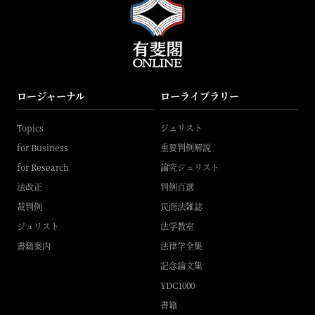
ロージャーナル
ローライブラリー
Topics
ジュリスト
for Business
重要判例解説
for Research
論究ジュリスト
法改正
判例百選
裁判例
民商法雑誌
ジュリスト
法学教室
書籍案内
法律学全集
記念論文集
YDC1000
書籍