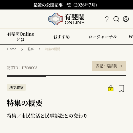
最近の公開記事一覧（2026年7月）
有斐閣Online
おすすめ
ロージャーナル
W
とは
Home
記事
特集の概要
表記・略語例
記事ID：H5060008
法学教室
特集の概要
特集／市民生活と民事訴訟との交わり