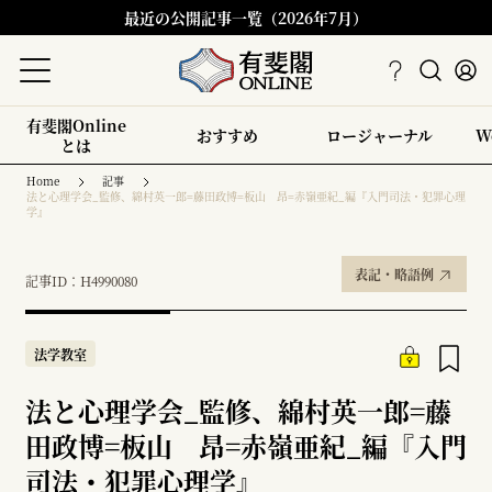
最近の公開記事一覧（2026年7月）
有斐閣Online
おすすめ
ロージャーナル
W
とは
Home
記事
法と心理学会_監修、綿村英一郎=藤田政博=板山 昂=赤嶺亜紀_編『入門司法・犯罪心理
学』
表記・略語例
記事ID：H4990080
法学教室
法と心理学会_監修、綿村英一郎=藤
田政博=板山 昂=赤嶺亜紀_編『入門
司法・犯罪心理学』