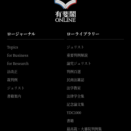
ロージャーナル
ローライブラリー
Topics
ジュリスト
for Business
重要判例解説
for Research
論究ジュリスト
法改正
判例百選
裁判例
民商法雑誌
ジュリスト
法学教室
書籍案内
法律学全集
記念論文集
YDC1000
書籍
最高裁・大審院判例集