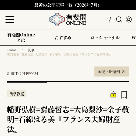
最近の公開記事一覧（2026年7月）
有斐閣Online
おすすめ
ロージャーナル
W
とは
Home
記事
幡野弘樹=齋藤哲志=大島梨沙=金子敬明=石綿はる美『フランス夫婦財産法』
表記・略語例
記事ID：H4990034
法学教室
幡野弘樹=齋藤哲志=大島梨沙=金子敬
明=石綿はる美『フランス夫婦財産
法』