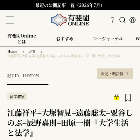
最近の公開記事一覧（2026年7月）
有斐閣Online
おすすめ
ロージャーナル
W
とは
Home
記事
江藤祥平=大塚智見=遠藤聡太=粟谷しのぶ=辰野嘉則=田原一樹『大学生活と法学』
表記・略語例
記事ID：H4970059
法学教室
江藤祥平=大塚智見=遠藤聡太=粟谷し
のぶ=辰野嘉則=田原一樹『大学生活
と法学』