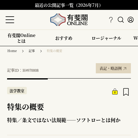
最近の公開記事一覧（2026年7月）
有斐閣Online
おすすめ
ロージャーナル
W
とは
Home
記事
特集の概要
表記・略語例
記事ID：H4970008
法学教室
特集の概要
特集／条文ではない法規範――ソフトローとは何か