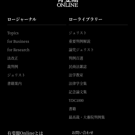
ロージャーナル
ローライブラリー
Topics
ジュリスト
for Business
重要判例解説
for Research
論究ジュリスト
法改正
判例百選
裁判例
民商法雑誌
ジュリスト
法学教室
書籍案内
法律学全集
記念論文集
YDC1000
書籍
最高裁・大審院判例集
有斐閣Onlineとは
お問い合わせ