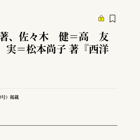
編著、佐々木 健＝高 友
 実＝松本尚子 著『西洋
50号）掲載