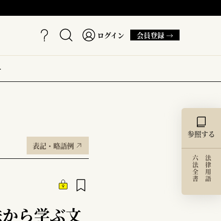
ログイン
会員登録 →
ー
参照する
表記・略語例
六法全書
法律用語
法から学ぶ文