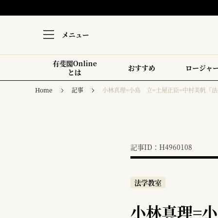
メニュー
有斐閣Online
おすすめ
ロージャ
とは
Home
記事
小林真理=小島 立=土屋正臣=中村美帆『
記事ID：H4960108
法学教室
小林真理=