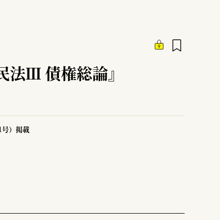
民法Ⅲ 債権総論』
51号）掲載