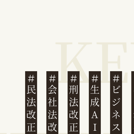
民法改正
会社法改正
刑法改正
生成AI
ビジネスと人権
イ