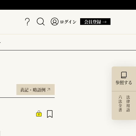
ログイン
会員登録 →
ー
参照する
表記・略語例
六法全書
法律用語
』