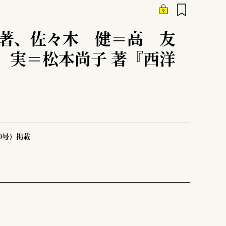
編著、佐々木 健＝高 友
 実＝松本尚子 著『西洋
50号）掲載