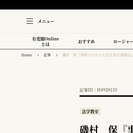
メニュー
有斐閣Online
おすすめ
ロージャ
とは
Home
記事
磯村 保『事例でおさえる民法 改正債権法
記事ID：H4920135
法学教室
磯村 保『