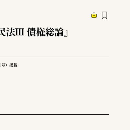
民法Ⅲ 債権総論』
51号）掲載