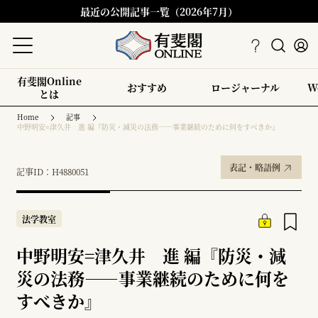
最近の公開記事一覧（2026年7月）
有斐閣Online
おすすめ
ロージャーナル
W
とは
Home
記事
中野明安=津久井 進 編『防災・減災の法務――事業継続のために何をすべきか』
表記・略語例
記事ID：H4880051
法学教室
中野明安=津久井 進 編『防災・減
災の法務――事業継続のために何を
すべきか』