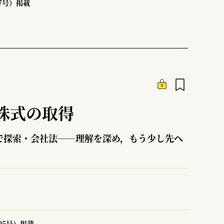
97号）掲載
株式の取得
で探索・会社法――理解を深め，もう少し先へ
95号）掲載