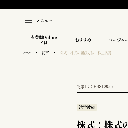
メニュー
有斐閣Online
おすすめ
ロージャ
とは
Home
記事
株式：株式の譲渡方法・株主名簿
記事ID：H4810055
法学教室
株式：株式