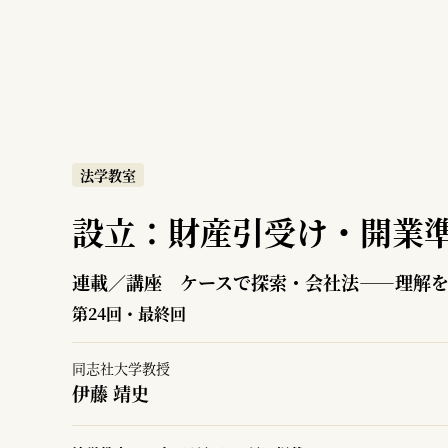
法学教室
設立：財産引受け・開業
連載／講座 ケースで探索・会社法――理解
第24回・最終回
同志社大学教授
伊藤 靖史