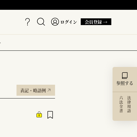
ログイン
会員登録 →
ー
参照する
表記・略語例
六法全書
法律用語