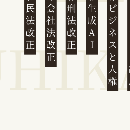
民法改正
会社法改正
刑法改正
生成AI
ビジネスと人権
イ