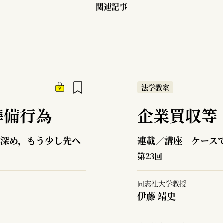
関連記事
法学教室
準備行為
企業買収等
を深め，もう少し先へ
連載／講座 ケース
第23回
同志社大学教授
伊藤 靖史