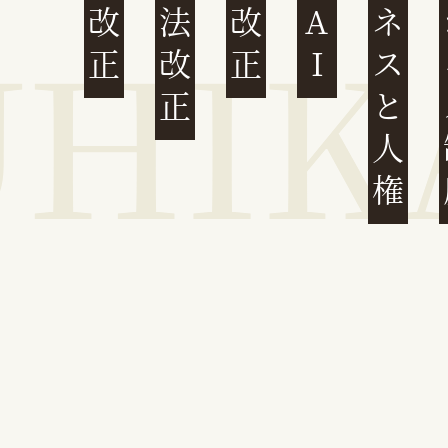
民法改正
会社法改正
刑法改正
生成AI
ビジネスと人権
イ