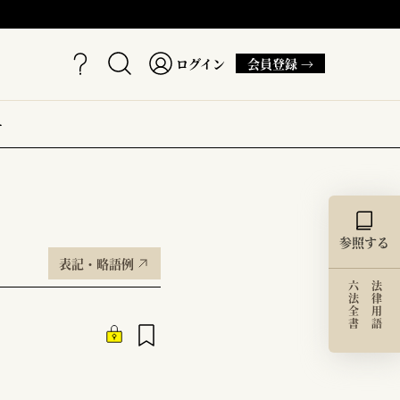
ログイン
会員登録 →
ー
参照する
表記・略語例
六法全書
法律用語