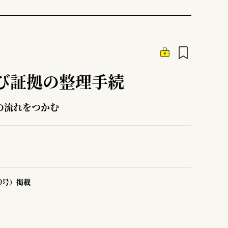
び証拠の整理手続
の流れをつかむ
80号）掲載