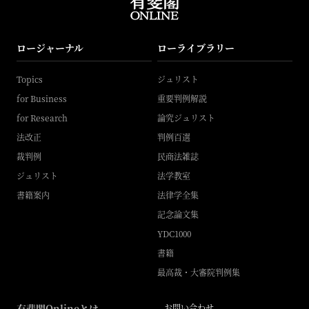
ロージャーナル
ローライブラリー
Topics
ジュリスト
for Business
重要判例解説
for Research
論究ジュリスト
法改正
判例百選
裁判例
民商法雑誌
ジュリスト
法学教室
書籍案内
法律学全集
記念論文集
YDC1000
書籍
最高裁・大審院判例集
有斐閣Onlineとは
お問い合わせ