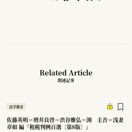
Related Article
関連記事
法学教室
佐藤英明＝増井良啓＝渋谷雅弘＝渕 圭吾＝浅妻
章如 編『租税判例百選〔第8版〕』