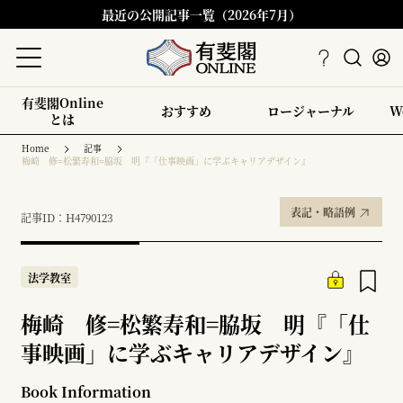
最近の公開記事一覧（2026年7月）
有斐閣Online
おすすめ
ロージャーナル
W
とは
Home
記事
梅崎 修=松繁寿和=脇坂 明『「仕事映画」に学ぶキャリアデザイン』
表記・略語例
記事ID：H4790123
法学教室
梅崎 修=松繁寿和=脇坂 明『「仕
事映画」に学ぶキャリアデザイン』
Book Information