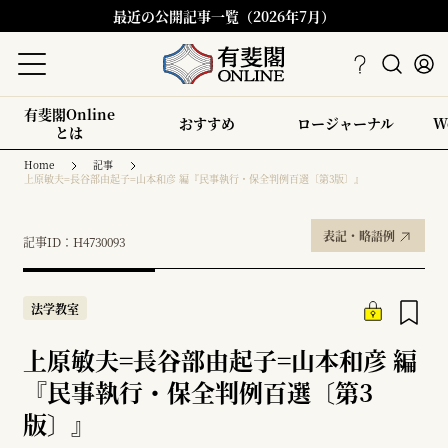
最近の公開記事一覧（2026年7月）
有斐閣Online
おすすめ
ロージャーナル
W
とは
Home
記事
上原敏夫=長谷部由起子=山本和彦 編『民事執行・保全判例百選〔第3版〕』
表記・略語例
記事ID：H4730093
法学教室
上原敏夫=長谷部由起子=山本和彦 編
『民事執行・保全判例百選〔第3
版〕』