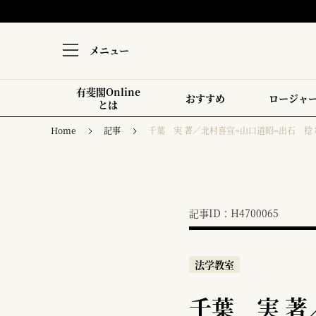
メニュー
有斐閣Online
おすすめ
ロージャ
とは
Home
記事
千葉 実 著／北村喜宣=山口道昭=出石 稔
記事ID：H4700065
法学教室
千葉 実 著