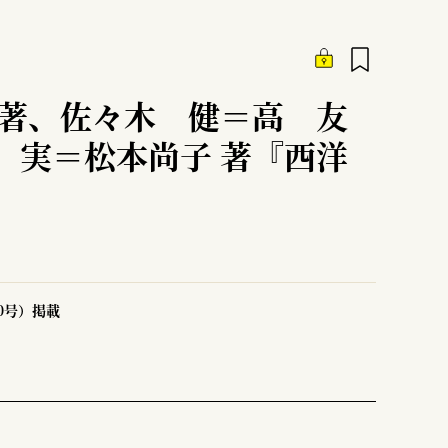
編著、佐々木 健＝高 友
 実＝松本尚子 著『西洋
50号）掲載