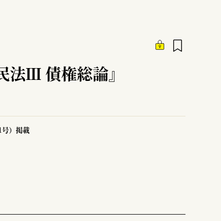
民法Ⅲ 債権総論』
51号）掲載