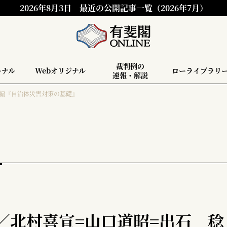
2026年8月3日
最近の公開記事一覧（2026年7月）
裁判例の
ーナル
Webオリジナル
ローライブラリ
速報・解説
 編『自治体災害対策の基礎』
／北村喜宣=山口道昭=出石 稔