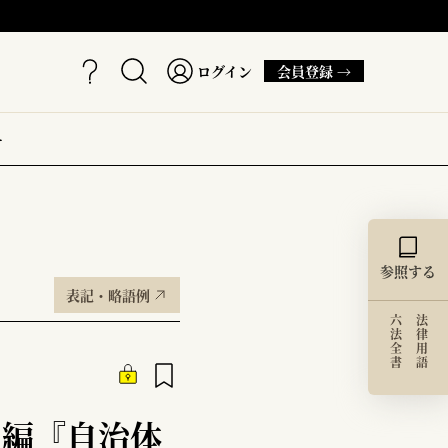
ログイン
会員登録 →
ー
参照する
表記・略語例
六法全書
法律用語
 編『自治体