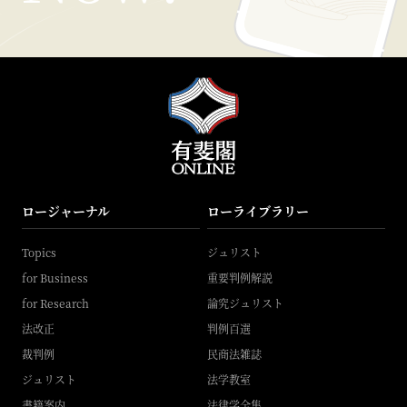
ロージャーナル
ローライブラリー
Topics
ジュリスト
for Business
重要判例解説
for Research
論究ジュリスト
法改正
判例百選
裁判例
民商法雑誌
ジュリスト
法学教室
書籍案内
法律学全集