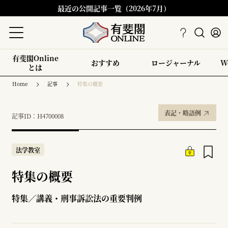
最近の公開記事一覧（2026年7月）
有斐閣Online
おすすめ
ロージャーナル
W
とは
Home
記事
特集の概要
表記・略語例
記事ID：H4700008
法学教室
特集の概要
特集／講義・刑事訴訟法の重要判例