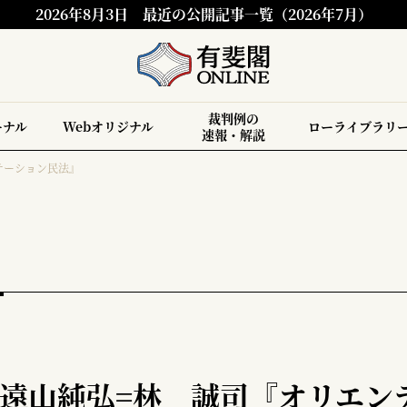
2026年8月3日
最近の公開記事一覧（2026年7月）
裁判例の
ーナル
Webオリジナル
ローライブラリ
速報・解説
テーション民法』
=遠山純弘=林 誠司『オリエン