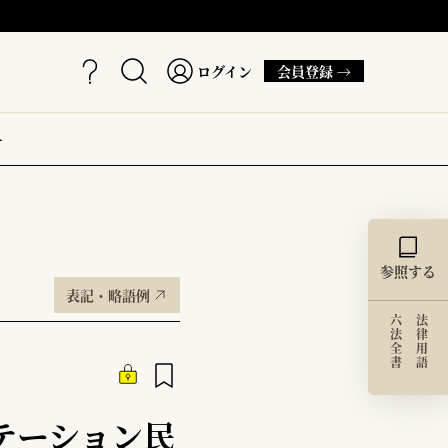
ログイン
会員登録 →
ー
参照する
表記・略語例
六法全書
法律用語
テーション民