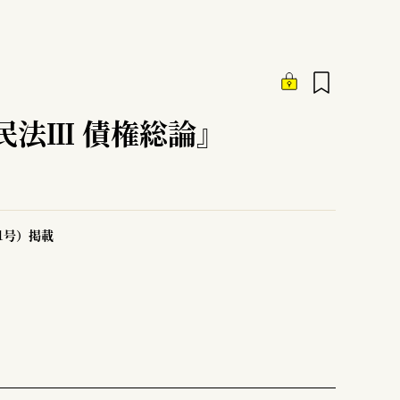
民法Ⅲ 債権総論』
51号）掲載