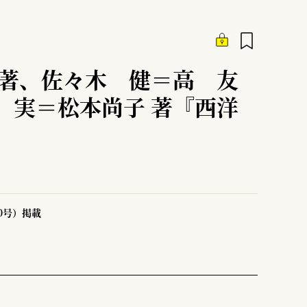
編著、佐々木 健＝高 友
 実＝松本尚子 著『西洋
50号）掲載