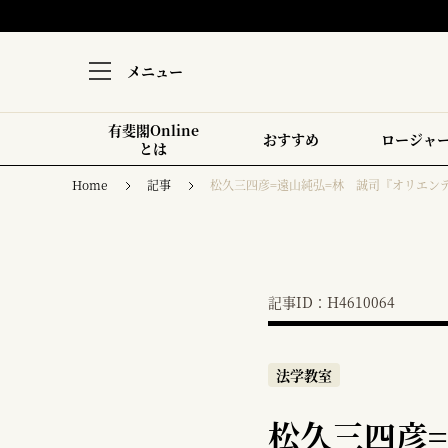
メニュー
有斐閣Online
おすすめ
ロージャ
とは
Home
記事
松久三四彦=遠山純弘=林 誠司『オリエン
記事ID：H4610064
法学教室
松久三四彦