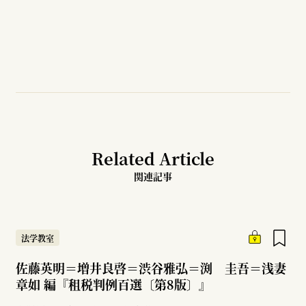
Related Article
関連記事
法学教室
佐藤英明＝増井良啓＝渋谷雅弘＝渕 圭吾＝浅妻
章如 編『租税判例百選〔第8版〕』