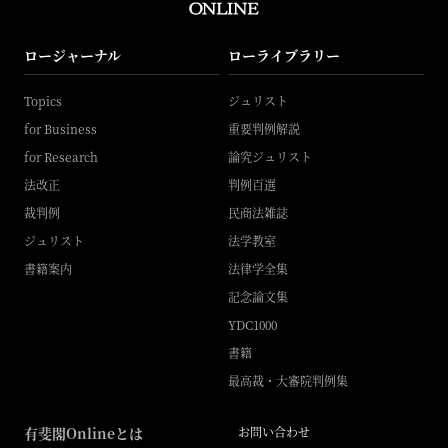
ロージャーナル
ローライブラリー
Topics
ジュリスト
for Business
重要判例解説
for Research
論究ジュリスト
法改正
判例百選
裁判例
民商法雑誌
ジュリスト
法学教室
書籍案内
法律学全集
記念論文集
YDC1000
書籍
最高裁・大審院判例集
有斐閣Onlineとは
お問い合わせ