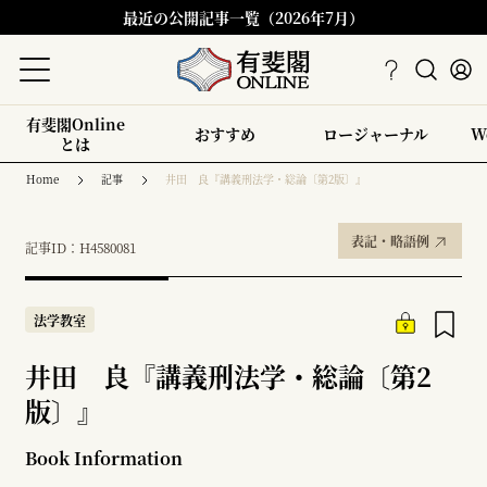
最近の公開記事一覧（2026年7月）
有斐閣Online
おすすめ
ロージャーナル
W
とは
Home
記事
井田 良『講義刑法学・総論〔第2版〕』
表記・略語例
記事ID：H4580081
法学教室
井田 良『講義刑法学・総論〔第2
版〕』
Book Information