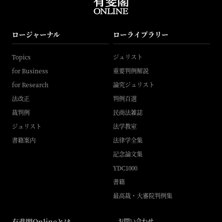
ロージャーナル
ローライブラリー
Topics
ジュリスト
for Business
重要判例解説
for Research
論究ジュリスト
法改正
判例百選
裁判例
民商法雑誌
ジュリスト
法学教室
書籍案内
法律学全集
記念論文集
YDC1000
書籍
最高裁・大審院判例集
有斐閣Onlineとは
お問い合わせ