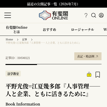
最近の公開記事一覧（2026年7月）
有斐閣Online
おすすめ
ロージャーナル
W
とは
Home
記事
平野光俊=江夏幾多郎『人事管理――人と企業、ともに活きるために』
表記・略語例
記事ID：H4540121
法学教室
平野光俊=江夏幾多郎『人事管理――
人と企業、ともに活きるために』
Book Information