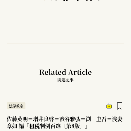
Related Article
関連記事
法学教室
佐藤英明＝増井良啓＝渋谷雅弘＝渕 圭吾＝浅妻
章如 編『租税判例百選〔第8版〕』