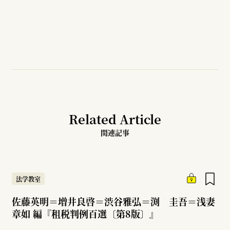
Related Article
関連記事
法学教室
佐藤英明＝増井良啓＝渋谷雅弘＝渕 圭吾＝浅妻
章如 編『租税判例百選〔第8版〕』