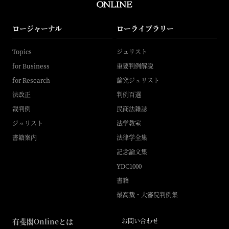
ロージャーナル
ローライブラリー
Topics
ジュリスト
for Business
重要判例解説
for Research
論究ジュリスト
法改正
判例百選
裁判例
民商法雑誌
ジュリスト
法学教室
書籍案内
法律学全集
記念論文集
YDC1000
書籍
最高裁・大審院判例集
有斐閣Onlineとは
お問い合わせ