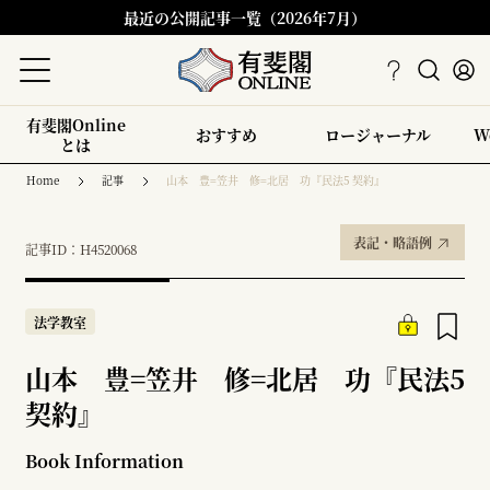
最近の公開記事一覧（2026年7月）
有斐閣Online
おすすめ
ロージャーナル
W
とは
Home
記事
山本 豊=笠井 修=北居 功『民法5 契約』
表記・略語例
記事ID：H4520068
法学教室
山本 豊=笠井 修=北居 功『民法5
契約』
Book Information