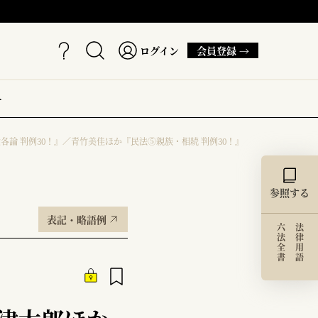
ログイン
会員登録 →
ー
各論 判例30！』／青竹美佳ほか『民法⑤親族・相続 判例30！』
参照する
表記・略語例
六法全書
法律用語