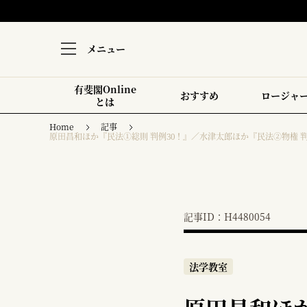
メニュー
有斐閣Online
おすすめ
ロージャ
とは
Home
記事
原田昌和ほか『民法①総則 判例30！』／水津太郎ほか『民法②物権 判
記事ID：H4480054
法学教室