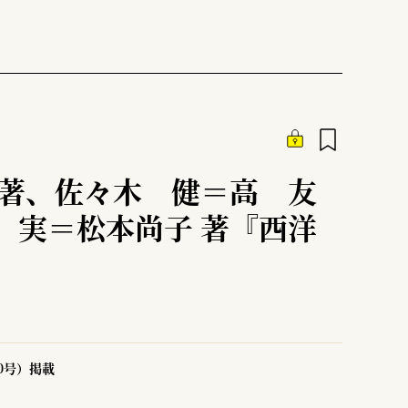
編著、佐々木 健＝高 友
 実＝松本尚子 著『西洋
50号）掲載