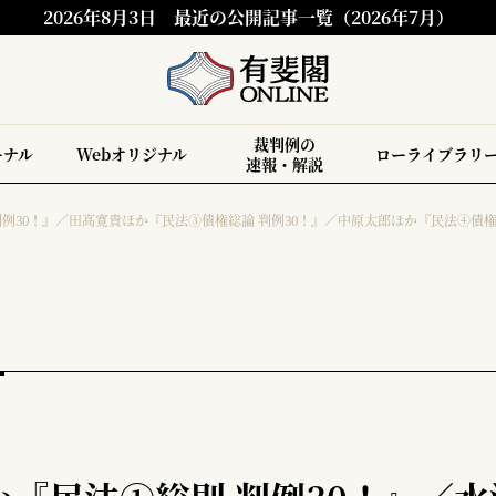
2026年8月3日
最近の公開記事一覧（2026年7月）
裁判例の
ーナル
Webオリジナル
ローライブラリ
速報・解説
例30！』／田髙寛貴ほか『民法③債権総論 判例30！』／中原太郎ほか『民法④債権