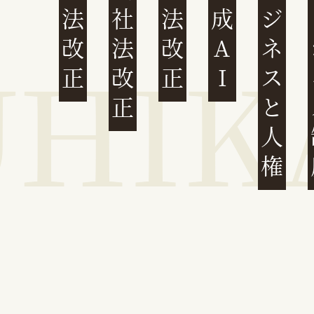
民法改正
会社法改正
刑法改正
生成AI
ビジネスと人権
イ