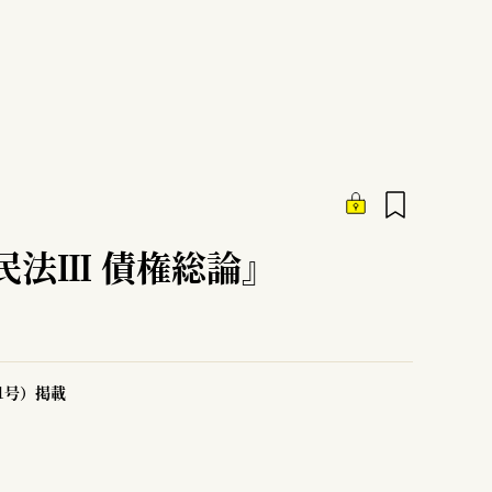
民法Ⅲ 債権総論』
51号）掲載