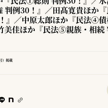
か『民法①総則 判例30！』／
権 判例30！』／田髙寛貴ほか
0！』／中原太郎ほか『民法④債
竹美佳ほか『民法⑤親族・相続 
8号）掲載