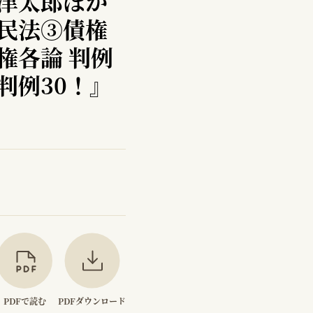
水津太郎ほか
『民法③債権
権各論 判例
判例30！』
PDFで読む
PDFダウンロード