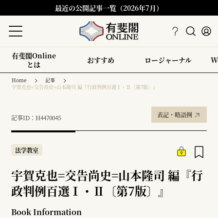
最近の公開記事一覧（2026年7月）
有斐閣Online
おすすめ
ロージャーナル
W
とは
Home
記事
宇賀克也=交告尚史=山本隆司 編『行政判例百選Ⅰ・Ⅱ〔第7版〕』
表記・略語例
記事ID：H4470045
法学教室
宇賀克也=交告尚史=山本隆司 編『行
政判例百選Ⅰ・Ⅱ〔第7版〕』
Book Information