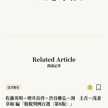
Related Article
関連記事
法学教室
佐藤英明＝増井良啓＝渋谷雅弘＝渕 圭吾＝浅妻
章如 編『租税判例百選〔第8版〕』