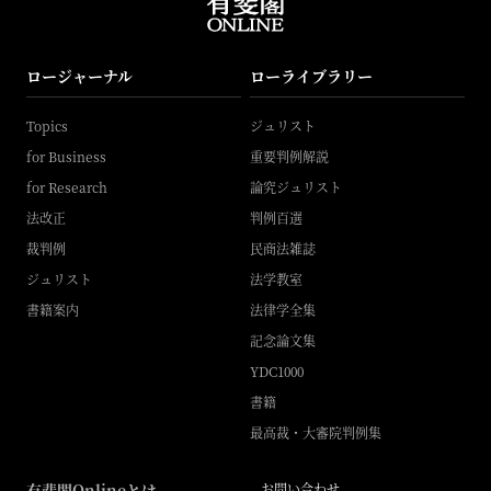
ロージャーナル
ローライブラリー
Topics
ジュリスト
for Business
重要判例解説
for Research
論究ジュリスト
法改正
判例百選
裁判例
民商法雑誌
ジュリスト
法学教室
書籍案内
法律学全集
記念論文集
YDC1000
書籍
最高裁・大審院判例集
有斐閣Onlineとは
お問い合わせ