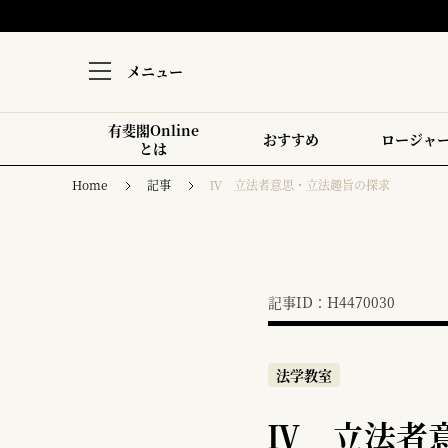
メニュー
有斐閣Online
おすすめ
ロージャ
とは
Home
記事
Ⅳ 立法者意思・立法趣旨の探求
記事ID：H4470030
法学教室
Ⅳ 立法者