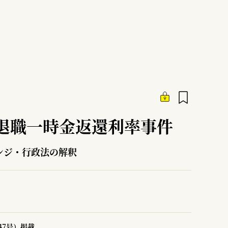
退職一時金返還利率事件
ンジ・行政法の解釈
47号）掲載