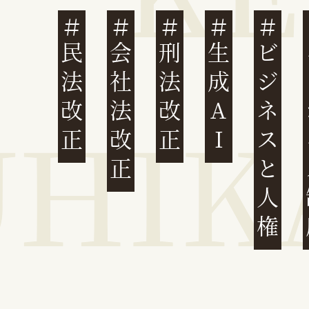
民法改正
会社法改正
刑法改正
生成AI
ビジネスと人権
イ