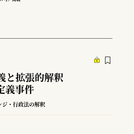
義と拡張的解釈
定義事件
ンジ・行政法の解釈