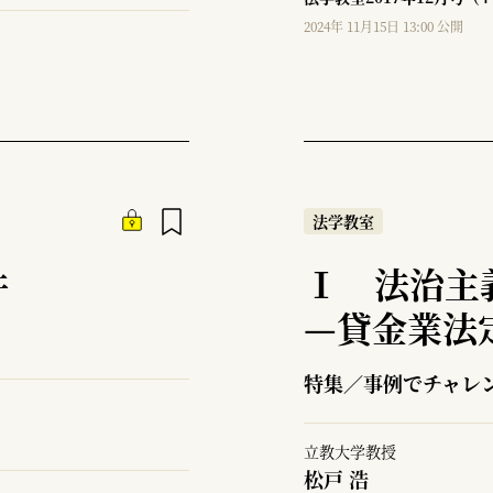
2024年 11月15日 13:00 公開
法学教室
件
Ⅰ 法治主
—
貸金業法
特集／事例でチャレ
立教大学教授
松戸 浩