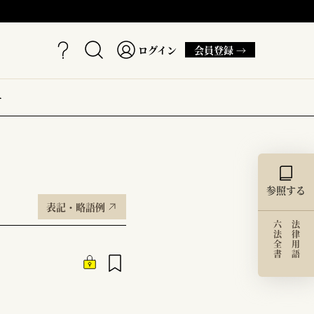
ログイン
会員登録 →
ー
参照する
表記・略語例
六法全書
法律用語