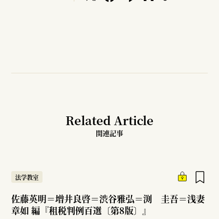
Related Article
関連記事
法学教室
佐藤英明＝増井良啓＝渋谷雅弘＝渕 圭吾＝浅妻
章如 編『租税判例百選〔第8版〕』