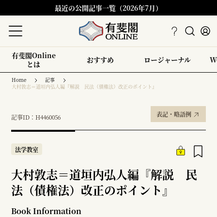
最近の公開記事一覧（2026年7月）
有斐閣Online
おすすめ
ロージャーナル
W
とは
Home
記事
大村敦志＝道垣内弘人編『解説 民法（債権法）改正のポイント』
表記・略語例
記事ID：H4460056
法学教室
大村敦志＝道垣内弘人編『解説 民
法（債権法）改正のポイント』
Book Information