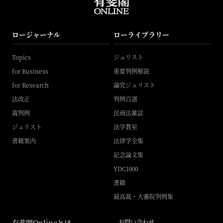
ロージャーナル
ローライブラリー
Topics
ジュリスト
for Business
重要判例解説
for Research
論究ジュリスト
法改正
判例百選
裁判例
民商法雑誌
ジュリスト
法学教室
書籍案内
法律学全集
記念論文集
YDC1000
書籍
最高裁・大審院判例集
有斐閣Onlineとは
お問い合わせ