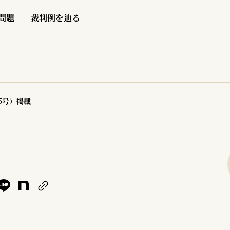
問題――裁判例を辿る
45号）掲載