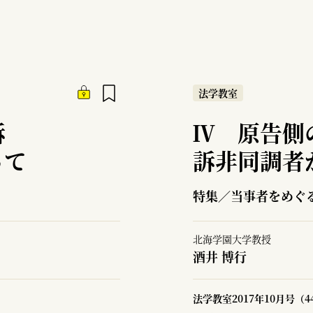
法学教室
訴
Ⅳ 原告側
って
訴非同調者
る
特集／当事者をめぐ
北海学園大学教授
酒井 博行
法学教室2017年10月号（4