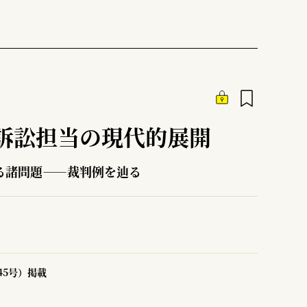
訴訟担当の現代的展開
る諸問題――裁判例を辿る
45号）掲載