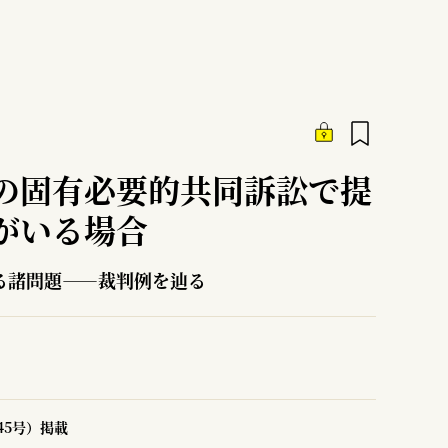
の固有必要的共同訴訟で提
がいる場合
る諸問題――裁判例を辿る
45号）掲載