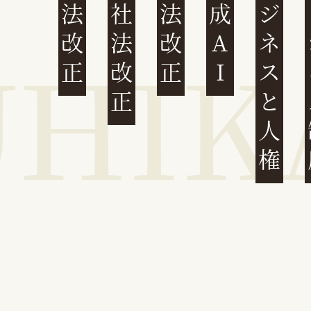
民法改正
会社法改正
刑法改正
生成AI
ビジネスと人権
イ