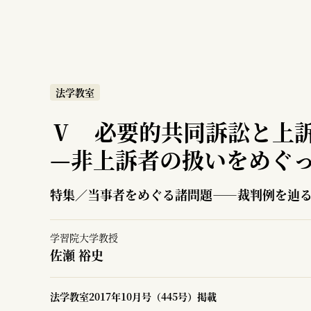
法学教室
Ⅴ 必要的共同訴訟と上
—
非上訴者の扱いをめぐ
特集／当事者をめぐる諸問題――裁判例を辿
学習院大学教授
佐瀬 裕史
法学教室2017年10月号（445号）掲載