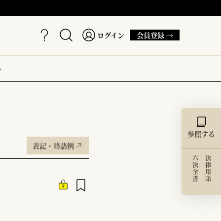
ログイン
会員登録 →
ー
参照する
表記・略語例
六法全書
法律用語