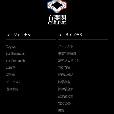
ロージャーナル
ローライブラリー
Topics
ジュリスト
for Business
重要判例解説
for Research
論究ジュリスト
法改正
判例百選
裁判例
民商法雑誌
ジュリスト
法学教室
書籍案内
法律学全集
記念論文集
YDC1000
書籍