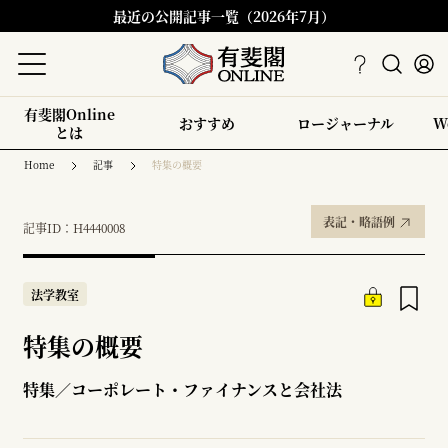
最近の公開記事一覧（2026年7月）
有斐閣Online
おすすめ
ロージャーナル
W
とは
Home
記事
特集の概要
表記・略語例
記事ID：H4440008
法学教室
特集の概要
特集／コーポレート・ファイナンスと会社法