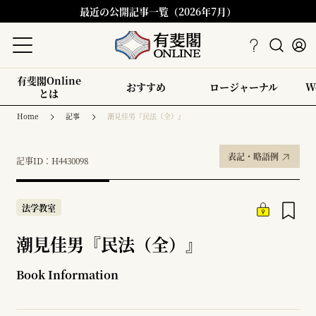
最近の公開記事一覧（2026年7月）
有斐閣Online
おすすめ
ロージャーナル
W
とは
Home
記事
潮見佳男『民法（全）』
表記・略語例
記事ID：H4430098
法学教室
潮見佳男『民法（全）』
Book Information