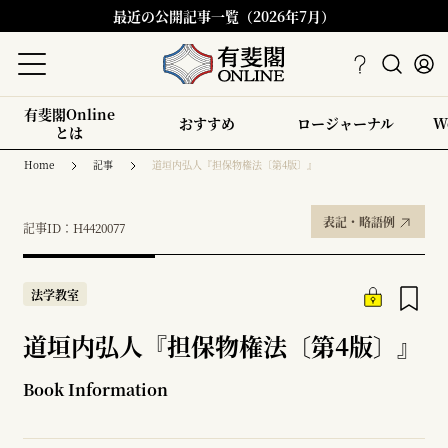
最近の公開記事一覧（2026年7月）
有斐閣Online
おすすめ
ロージャーナル
W
とは
Home
記事
道垣内弘人『担保物権法〔第4版〕』
表記・略語例
記事ID：H4420077
法学教室
道垣内弘人『担保物権法〔第4版〕』
Book Information