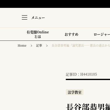
メニュー
有斐閣Online
おすすめ
ロージャ
とは
Home
記事
長谷部恭男編『論究憲法――憲法の過去か
記事ID：H4410105
法学教室
長谷部恭男