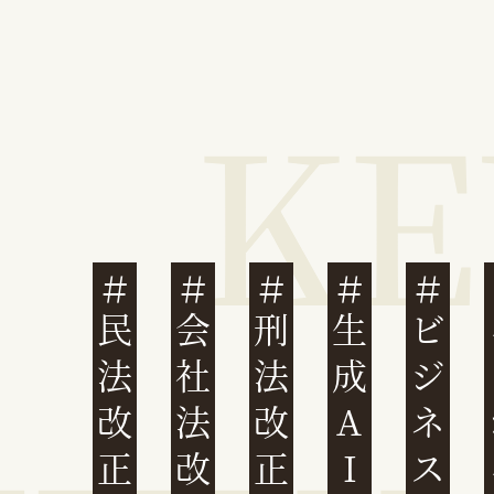
民法改正
会社法改正
刑法改正
生成AI
ビジネスと人権
イ