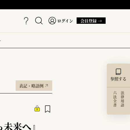
ログイン
会員登録 →
ー
参照する
表記・略語例
六法全書
法律用語
ら未来へ』