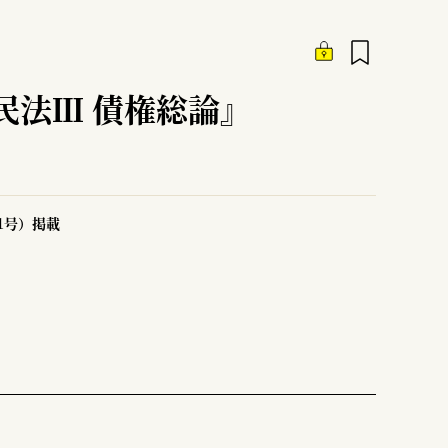
民法Ⅲ 債権総論』
51号）掲載