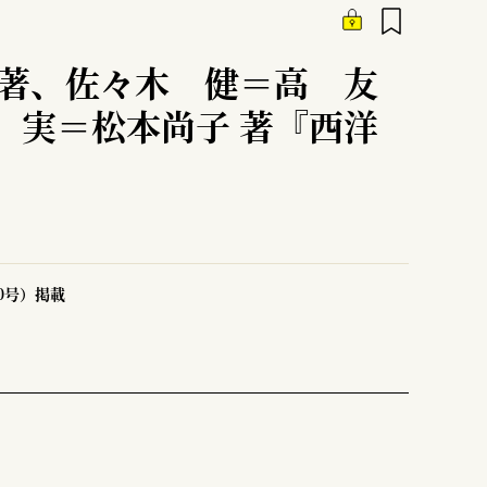
編著、佐々木 健＝高 友
 実＝松本尚子 著『西洋
50号）掲載