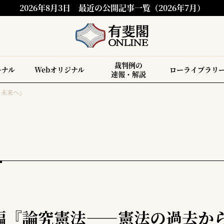
2026年8月3日
最近の公開記事一覧（2026年7月）
裁判例の
ーナル
Webオリジナル
ローライブラリ
速報・解説
ら未来へ』
編『論究憲法――憲法の過去か