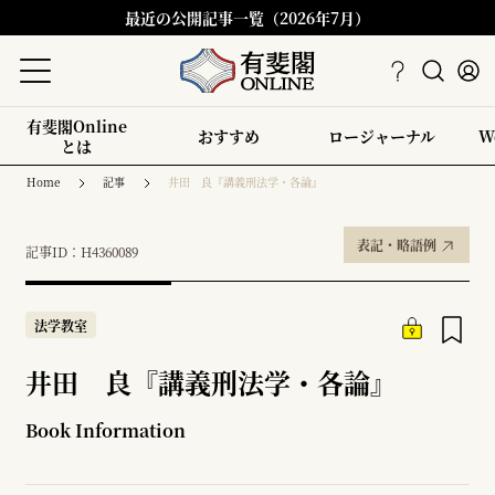
最近の公開記事一覧（2026年7月）
有斐閣Online
おすすめ
ロージャーナル
W
とは
Home
記事
井田 良『講義刑法学・各論』
表記・略語例
記事ID：H4360089
法学教室
井田 良『講義刑法学・各論』
Book Information