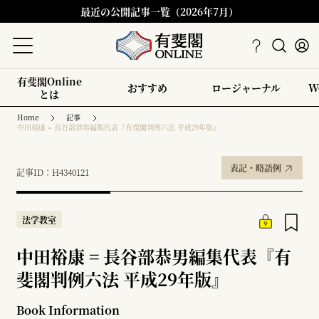
最近の公開記事一覧（2026年7月）
有斐閣Online
おすすめ
ロージャーナル
W
とは
Home
記事
中田裕康 = 長谷部恭男編集代表『有斐閣判例六法 平成29年版』
表記・略語例
記事ID：H4340121
法学教室
中田裕康 = 長谷部恭男編集代表『有
斐閣判例六法 平成29年版』
Book Information