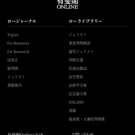
ロージャーナル
ローライブラリー
Topics
ジュリスト
for Business
重要判例解説
for Research
論究ジュリスト
法改正
判例百選
裁判例
民商法雑誌
ジュリスト
法学教室
書籍案内
法律学全集
記念論文集
YDC1000
書籍
最高裁・大審院判例集
有斐閣Onlineとは
お問い合わせ