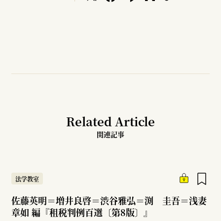
Related Article
関連記事
法学教室
佐藤英明＝増井良啓＝渋谷雅弘＝渕 圭吾＝浅妻
章如 編『租税判例百選〔第8版〕』