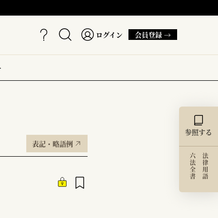
ログイン
会員登録 →
ー
参照する
表記・略語例
六法全書
法律用語