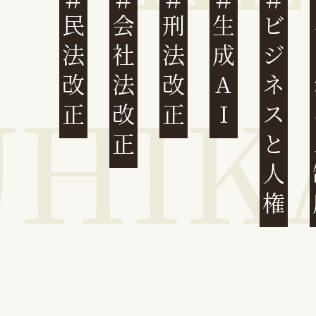
民法改正
会社法改正
刑法改正
生成AI
ビジネスと人権
イ