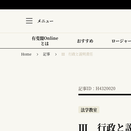
メニュー
有斐閣Online
おすすめ
ロージャ
とは
Home
記事
Ⅲ 行政と説明責任
記事ID：H4320020
法学教室
Ⅲ 行政と