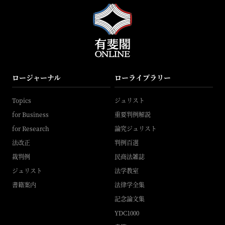
ロージャーナル
ローライブラリー
Topics
ジュリスト
for Business
重要判例解説
for Research
論究ジュリスト
法改正
判例百選
裁判例
民商法雑誌
ジュリスト
法学教室
書籍案内
法律学全集
記念論文集
YDC1000