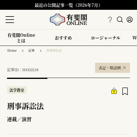
最近の公開記事一覧（2026年7月）
有斐閣Online
おすすめ
ロージャーナル
W
とは
Home
記事
刑事訴訟法
表記・略語例
記事ID：H4310134
法学教室
刑事訴訟法
連載／演習