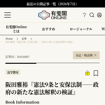
最近の公開記事一覧（2026年7月）
有斐閣Online
おすすめ
ロージャーナル
W
とは
Home
記事
阪田雅裕『憲法9条と安保法制――政府の新たな憲法解釈の検証』
表記・略語例
記事ID：H4310097
法学教室
阪田雅裕『憲法9条と安保法制――政
府の新たな憲法解釈の検証』
Book Information