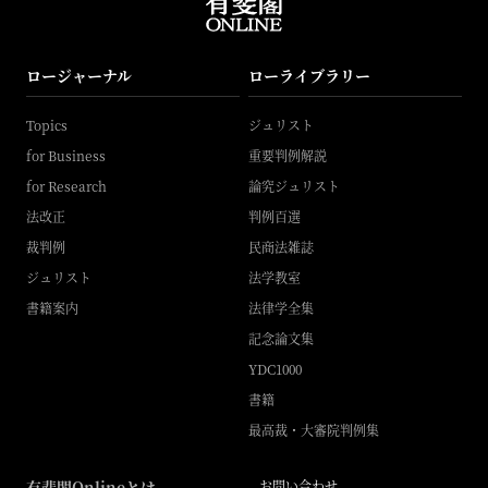
ロージャーナル
ローライブラリー
Topics
ジュリスト
for Business
重要判例解説
for Research
論究ジュリスト
法改正
判例百選
裁判例
民商法雑誌
ジュリスト
法学教室
書籍案内
法律学全集
記念論文集
YDC1000
書籍
最高裁・大審院判例集
有斐閣Onlineとは
お問い合わせ