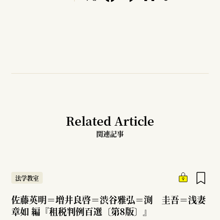
Related Article
関連記事
法学教室
佐藤英明＝増井良啓＝渋谷雅弘＝渕 圭吾＝浅妻
章如 編『租税判例百選〔第8版〕』