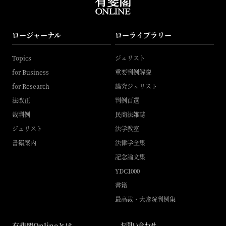
ロージャーナル
ローライブラリー
Topics
ジュリスト
for Business
重要判例解説
for Research
論究ジュリスト
法改正
判例百選
裁判例
民商法雑誌
ジュリスト
法学教室
書籍案内
法律学全集
記念論文集
YDC1000
書籍
最高裁・大審院判例集
有斐閣Onlineとは
お問い合わせ