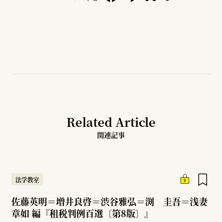
Related Article
関連記事
法学教室
佐藤英明＝増井良啓＝渋谷雅弘＝渕 圭吾＝浅妻
章如 編『租税判例百選〔第8版〕』