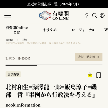
最近の公開記事一覧（2026年7月）
有斐閣Online
おすすめ
ロージャーナル
W
とは
Home
記事
北村和生=深澤龍一郎=飯島淳子=磯部 哲『事例から行政法を考える』
表記・略語例
記事ID：H4310045
法学教室
北村和生=深澤龍一郎=飯島淳子=磯
部 哲『事例から行政法を考える』
Book Information