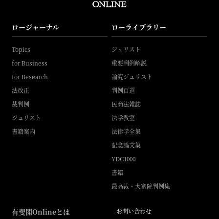
ロージャーナル
ローライブラリー
Topics
ジュリスト
for Business
重要判例解説
for Research
論究ジュリスト
法改正
判例百選
裁判例
民商法雑誌
ジュリスト
法学教室
書籍案内
法律学全集
記念論文集
YDC1000
書籍
最高裁・大審院判例集
有斐閣Onlineとは
お問い合わせ