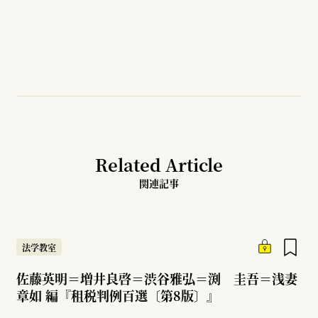
Related Article
関連記事
法学教室
佐藤英明＝増井良啓＝渋谷雅弘＝渕 圭吾＝浅妻
章如 編『租税判例百選〔第8版〕』