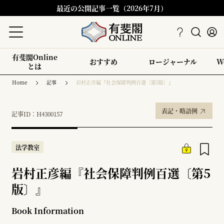
最近の公開記事一覧（2026年7月）
有斐閣Online
おすすめ
ロージャーナル
W
とは
Home
記事
岩村正彦編『社会保障判例百選〔第5版〕』
表記・略語例
記事ID：H4300157
法学教室
岩村正彦編『社会保障判例百選〔第5
版〕』
Book Information